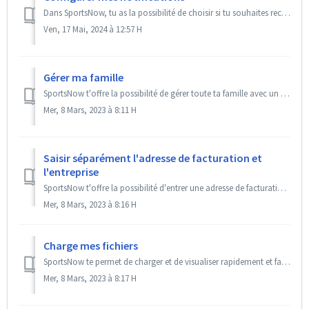
Dans SportsNow, tu as la possibilité de choisir si tu souhaites recevoir des notifications par courrier électronique. Bon à savoir Les messages directs...
Ven, 17 Mai, 2024 à 12:57 H
Gérer ma famille
SportsNow t'offre la possibilité de gérer toute ta famille avec un seul login SportsNow. Cela signifie que tu n'as besoin que d'une seule adress...
Mer, 8 Mars, 2023 à 8:11 H
Saisir séparément l'adresse de facturation et
l'entreprise
SportsNow t'offre la possibilité d'entrer une adresse de facturation séparée. Cela te permet de saisir rapidement et facilement les deux adresses da...
Mer, 8 Mars, 2023 à 8:16 H
Charge mes fichiers
SportsNow te permet de charger et de visualiser rapidement et facilement les fichiers qui t'ont été attribués depuis ton studio. Dans ce tutoriel, tu ap...
Mer, 8 Mars, 2023 à 8:17 H