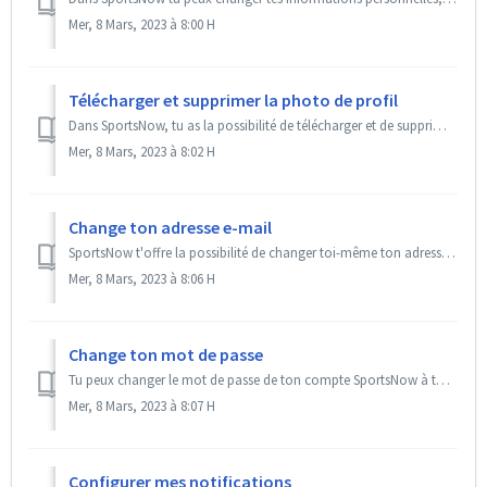
Mer, 8 Mars, 2023 à 8:00 H
Télécharger et supprimer la photo de profil
Dans SportsNow, tu as la possibilité de télécharger et de supprimer ta propre photo de profil. Ce processus n'est possible que dans l'application. ...
Mer, 8 Mars, 2023 à 8:02 H
Change ton adresse e-mail
SportsNow t'offre la possibilité de changer toi-même ton adresse e-mail en tant que membre. Étape-par-Étape Sur le web Clique sur « Mon compte ». ...
Mer, 8 Mars, 2023 à 8:06 H
Change ton mot de passe
Tu peux changer le mot de passe de ton compte SportsNow à tout moment et instantanément. Cela peut être nécessaire si ton studio t'a envoyé un nouveau l...
Mer, 8 Mars, 2023 à 8:07 H
Configurer mes notifications