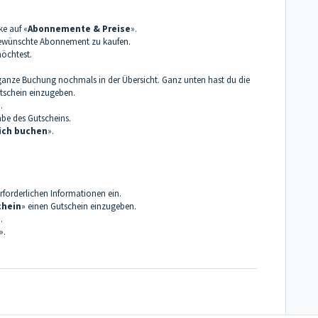
ke auf «
Abonnemente & Preise
».
ewünschte Abonnement zu kaufen.
öchtest.
 ganze Buchung nochmals in der Übersicht. Ganz unten hast du die
tschein einzugeben.
.
abe des Gutscheins.
lich buchen
».
forderlichen Informationen ein.
chein
» einen Gutschein einzugeben.
.
».