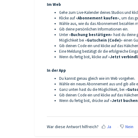
Im Web
Gehe zum Live-Kalender deines Studios und klic
Klicke auf «
Abonnement kaufen
», um das g
Wähle aus, wie du das Abonnement bezahlen m
Gib deine persönlichen Informationen ein.
Unter «
Buchung bestätigen
» hast du deine
Möglichkeit bei «
Gutschein (Code)
» einen Gu
Gib deinen Code ein und klicke auf das Häkchen
Eine Meldung bestätigt dir die erfolgreiche Eing
Wenn du fertig bist, klicke auf «
Jetzt verbind
In der App
Du kannst genau gleich wie im Web vorgehen.
Wähle ein neues Abonnement aus und gib alle er
Ganz unten hast du die Möglichkeit, bei «
Guts
Gib deinen Code ein und klicke auf das Häkchen
Wenn du fertig bist, drücke auf «
Jetzt buchen
War diese Antwort hilfreich?
Ja
Nein