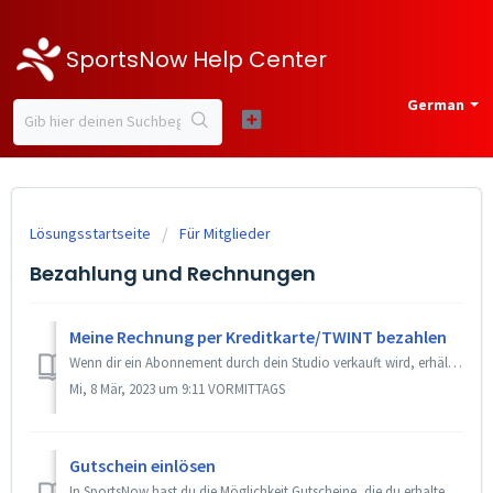
SportsNow Help Center
German
Lösungsstartseite
Für Mitglieder
Bezahlung und Rechnungen
Meine Rechnung per Kreditkarte/TWINT bezahlen
Wenn dir ein Abonnement durch dein Studio verkauft wird, erhältst du eine offene Rechnung. Viele Studios bieten es an, dein Abonnement per Kreditkarte oder ...
Mi, 8 Mär, 2023 um 9:11 VORMITTAGS
Gutschein einlösen
In SportsNow hast du die Möglichkeit Gutscheine, die du erhalten hast, direkt bei der Buchung einer Stunde einzulösen. Gut zu wissen Du musst ein neue...