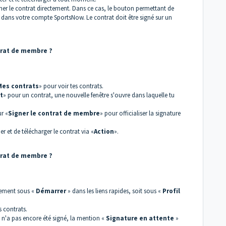
igner le contrat directement. Dans ce cas, le bouton permettant de
ni dans votre compte SportsNow. Le contrat doit être signé sur un
trat de membre ?
Mes contrats
» pour voir tes contrats.
t
» pour un contrat, une nouvelle fenêtre s'ouvre dans laquelle tu
ur «
Signer
le contrat de membre
» pour officialiser la signature
er et de télécharger le contrat via «
Action
».
trat de membre ?
tement sous «
Démarrer
» dans les liens rapides, soit sous «
Profil
 contrats.
at n'a pas encore été signé, la mention «
Signature en attente
»