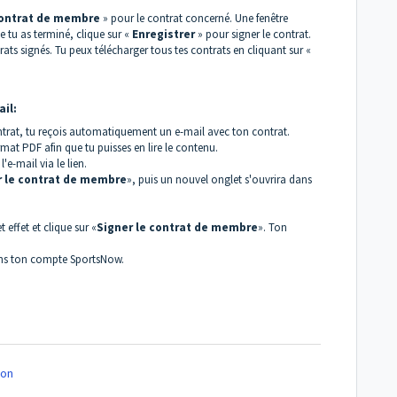
contrat de membre
» pour le contrat concerné. Une fenêtre
e tu as terminé, clique sur «
Enregistrer
» pour signer le contrat.
rats signés. Tu peux télécharger tous tes contrats en cliquant sur «
ail:
rat, tu reçois automatiquement un e-mail avec ton contrat.
rmat PDF afin que tu puisses en lire le contenu.
'e-mail via le lien.
r le contrat de membre
», puis un nouvel onglet s'ouvrira dans
 effet et clique sur «
Signer le contrat de membre
». Ton
ans ton compte SportsNow.
on