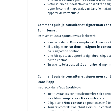
Votre studio peut désactiver la possibilité de s
signer le contrat n'apparaîtra ni dans l'e-mail 
appareil de votre studio.
Comment puis-je consulter et signer mon con
Sur Internet
Inscrivez-vous sur SportsNow sur le site web.
Rends-toi dans «
Mon compte
» et clique sur «
Si tu cliques sur «
Action
» – «
Signer le contra
peux signer ton contrat.
Une fois que tu as apposé ta signature, clique s
de ton contrat.
Tu as ensuite la possibilité de montrer, d'imprim
Comment puis-je consulter et signer mon con
Dans l'app
Inscris-toi dans l'app SportsNow.
Tu trouveras tes contrats de membre soit direc
» – «
Mon compte
» – «
Mes contrats
».
Clique sur «
Mes contrats
» pour accéder à tes
Tous tes contrats s'affichent alors. Si un contr