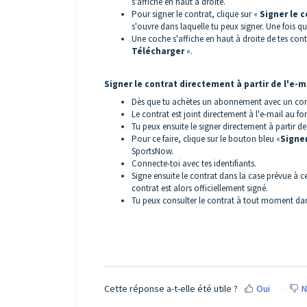
s'affiche en haut à droite.
Pour signer le contrat, clique sur «
Signer le 
s'ouvre dans laquelle tu peux signer. Une fois qu
Une coche s'affiche en haut à droite de tes cont
Télécharger
».
Signer le contrat directement à partir de l'e-m
Dès que tu achètes un abonnement avec un cont
Le contrat est joint directement à l'e-mail au fo
Tu peux ensuite le signer directement à partir de l
Pour ce faire, clique sur le bouton bleu «
Signe
SportsNow.
Connecte-toi avec tes identifiants.
Signe ensuite le contrat dans la case prévue à cet
contrat est alors officiellement signé.
Tu peux consulter le contrat à tout moment d
Cette réponse a-t-elle été utile ?
Oui
N