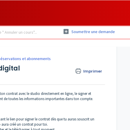
Soumettre une demande
éservations et abonnements
igital
Imprimer
on contrat avec le studio directement en ligne, le signer et
ent de toutes les informations importantes dans ton compte.
 le lien pour signer le contrat dès que tu auras souscrit un
aura créé un contrat pour toi.
ter et le télécharger à tout moment.