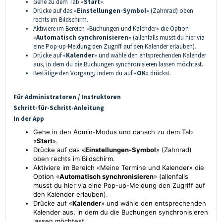
Gehe zu dem Tab «
Start
».
Drücke auf das «
Einstellungen-Symbol
» (Zahnrad) oben
rechts im Bildschirm.
Aktiviere im Bereich «Buchungen und Kalender» die Option
«
Automatisch synchronisieren
» (allenfalls musst du hier via
eine Pop-up-Meldung den Zugriff auf den Kalender erlauben).
Drücke auf «
Kalender
» und wähle den entsprechenden Kalender
aus, in dem du die Buchungen synchronisieren lassen möchtest.
Bestätige den Vorgang, indem du auf «
OK
» drückst.
Für Administratoren / Instruktoren
Schritt-für-Schritt-Anleitung
In der App
Gehe in den Admin-Modus und danach zu dem Tab
«
Start
».
Drücke auf das «
Einstellungen-Symbol
» (Zahnrad)
oben rechts im Bildschirm.
Aktiviere im Bereich «Meine Termine und Kalender» die
Option «
Automatisch synchronisieren
» (allenfalls
musst du hier via eine Pop-up-Meldung den Zugriff auf
den Kalender erlauben).
Drücke auf «
Kalender
» und wähle den entsprechenden
Kalender aus, in dem du die Buchungen synchronisieren
lassen möchtest.